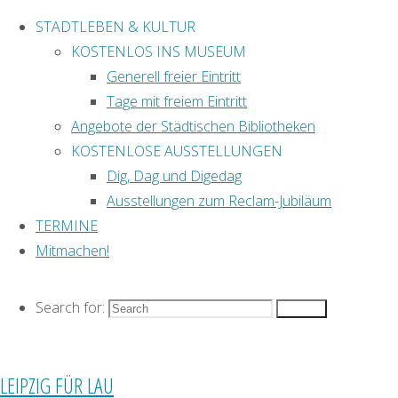
STADTLEBEN & KULTUR
KOSTENLOS INS MUSEUM
Generell freier Eintritt
Tage mit freiem Eintritt
Home
Posts
Angebote der Städtischen Bibliotheken
Impressum &
tagged
KOSTENLOSE AUSSTELLUNGEN
Datenschutz
"Fockeberg"
Dig, Dag und Digedag
Schlagwort:
Cookie-Richtlinie
Ausstellungen zum Reclam-Jubiläum
Termin-Archiv
TERMINE
Mitmachen!
Die besten Termine
Fockeberg
& Tipps immer im
Search for:
Blick: »Leipzig für
Search
lau« auf
FACEBOOK
folgen!
Ausflugsziel
LEIPZIG FÜR LAU
Diese Website