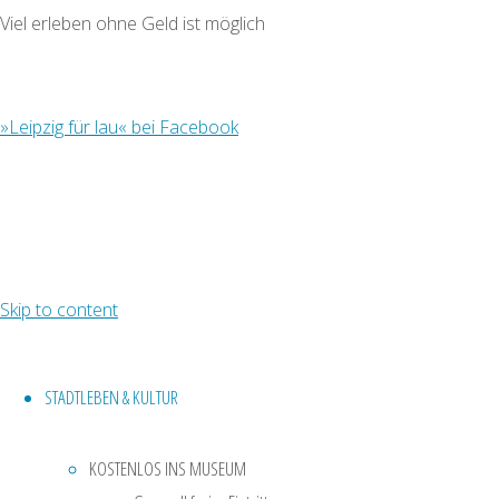
benutzt Cookies.
Aussichtspunkt
Viel erleben ohne Geld ist möglich
Wenn du die
Website weiter
Schöne
nutzt, gehen wir von
Aussichten // In
»Leipzig für lau« bei Facebook
deinem
Leipzig findet
Einverständnis
ihr einige
aus.
VERSTANDEN!
Aussichtspunkte,
die einen
fantastischen
Skip to content
Blick auf die
Stadt
ermöglichen.
STADTLEBEN & KULTUR
Sie eignen sich
prima als
KOSTENLOS INS MUSEUM
Ausflugsziele,