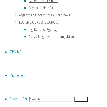
egal ob …
Generell freier Eintritt
Tage mit freiem Eintritt
Mehr lesen
Angebote der Städtischen Bibliotheken
KOSTENLOSE AUSSTELLUNGEN
In der
Dig, Dag und Digedag
Ausstellungen zum Reclam-Jubiläum
Südvorstadt:
Der
TERMINE
Fockeberg
Mitmachen!
Auf der
Trümmerkippe
Die Besteigung
Search for:
des Fockebergs
Search
lässt sich prima