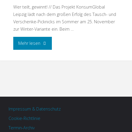
Wer teilt, gewinnt! // Das Projekt KonsumGlobal
Leipzig lädt nach dem großen Erfolg des Tausch- und
Verschenke-Picknicks im Sommer am 25. November
zur Winter-Variante ein. Beim …
Mehr lesen
Impressum & Datenschutz
Cookie-Richtlinie
Termin-Archiv