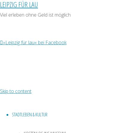
LEIPZIG FÜR LAU
kostenlos
Viel erleben ohne Geld ist möglich
Ausflugsziel
»Leipzig für lau« bei Facebook
Aussichtspunkt
Schöne
Aussichten // In
Skip to content
Leipzig findet
ihr einige
Aussichtspunkte,
STADTLEBEN & KULTUR
die einen
fantastischen