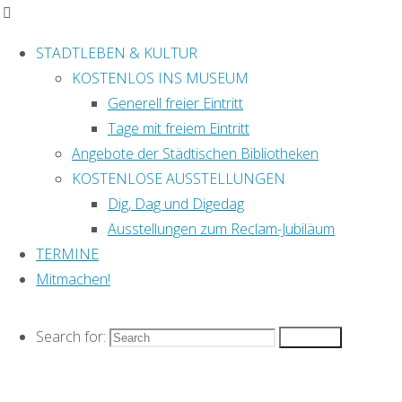
STADTLEBEN & KULTUR
KOSTENLOS INS MUSEUM
Generell freier Eintritt
Home
Posts
Tage mit freiem Eintritt
Impressum &
tagged
Angebote der Städtischen Bibliotheken
Datenschutz
"Aussichtsturm
KOSTENLOSE AUSSTELLUNGEN
Schlagwort:
Cookie-Richtlinie
Leipzig kostenlos"
Dig, Dag und Digedag
Termin-Archiv
Ausstellungen zum Reclam-Jubiläum
TERMINE
Die besten Termine
Aussichtstu
Mitmachen!
& Tipps immer im
Blick: »Leipzig für
lau« auf
FACEBOOK
Search for:
Search
Leipzig
folgen!