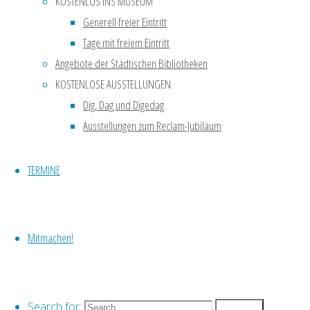
KOSTENLOS INS MUSEUM
Blick auf die
Generell freier Eintritt
Stadt
Tage mit freiem Eintritt
ermöglichen.
Angebote der Städtischen Bibliotheken
Sie eignen sich
prima als
KOSTENLOSE AUSSTELLUNGEN
Ausflugsziele,
Dig, Dag und Digedag
egal ob …
Ausstellungen zum Reclam-Jubiläum
Mehr lesen
TERMINE
Aussichtspunkt
am
Mitmachen!
Tagebau
Search for:
Search